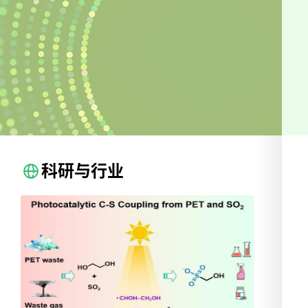
会议时间和地点会议时间：2026年10月23日-26日
（10月23日报到）会议地点：厦门翔鹭国际大酒店
（福建省厦门市湖里区长浩路18号） 三、组织机构
（一）大会主席：张丽萍 （二）大会学术委员会主
席：彭孝军、吴骊珠、孙洪波顾问：佟振合、范滇
元、许祖彦、吴以成、祝世宁、刘文清、杨万泰、
蒲嘉陵委员（以拼音字母为序）：毕勇、蔡国发、
蔡双立、曹从军、陈春英、陈烽、陈广学、陈新
新、程灏波、丛欢、丁军桥、丁黎明、段宣明、方
科研与行业
晓东、高英新、龚靖波、顾金昌、郭庆川、郭燕
川、郝锋、何勇、黄常刚、黄辉、康劲、康磊、李
迪、李剑锋、李景虹、李轩、李嫕、李玉虎、梁红
波、梁丽娟、刘世军、刘卫敏、刘旭影、卢华东、
陆延青、陆杨、马於光、孟永钢、聂俊、潘书生、
钱海生、钱晓春、邱建荣、石峰、宋瑛林、孙承
2026·05·12
公众科学日 | 理化诗词大会，待君携风雅来
华、孙聆东、孙岩标、田长麟、田禾、田梅、万家