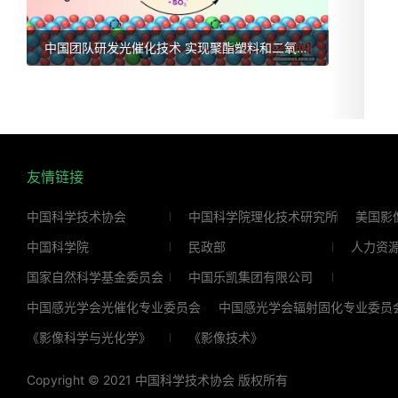
炜、汪鹏飞、王丹、王华朋、王建宇、王健君、王
鹏、王笑楠、王晓洋、韦亚一、谢俊国、谢政、熊
中国团队研发光催化技术 实现聚酯塑料和二氧化硫变废为宝
善新、熊英、徐义刚、许人东、晏磊、杨国强、杨
洪臣、杨建文、杨乃亮、杨清正、姚树歆、易陈
谊、张晗、张宏、张丽萍、张美芳、张铁锐、张雪
君、张宇模、赵强、赵榆霞、周秉锋、周树云、朱
嘉、朱建华、朱晓群、朱永法、邹应全、左传涛
友情链接
（三）大会组织委员会主席：汪鹏飞执行主席：任
俊、陈朝、张铁锐、丛欢委员（以拼音字母为
中国科学技术协会
中国科学院理化技术研究所
美国影
序）：蔡双立、陈广学、程灏波、丁黎明、方晓
中国科学院
民政部
人力资
东、郭燕川、何勇、黄辉、蓝敏焕、李玉虎、梁红
国家自然科学基金委员会
中国乐凯集团有限公司
波、刘世军、陆延青、钱晓春、石峰、孙岩标、田
中国感光学会光催化专业委员会
中国感光学会辐射固化专业委员
梅、王丹、王华朋、王晓洋、吴言、熊善新、许人
《影像科学与光化学》
《影像技术》
东、杨国强、杨清正、俞朝晖、张宏、张铁锐、郑
美玲、周云霞、朱建华、朱永法、邹应全执行工作
Copyright © 2021 中国科学技术协会 版权所有
组（以拼音字母为序）：包芬芬、曹少文、陈皓、