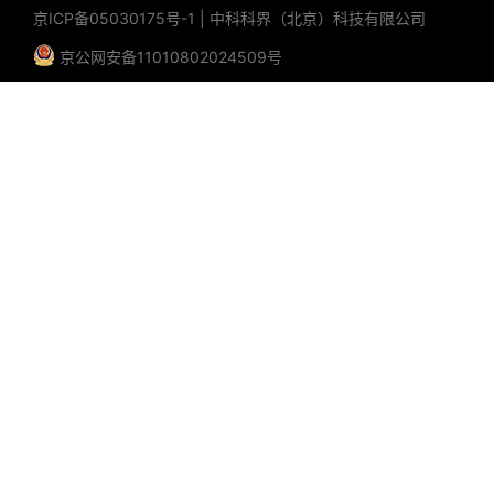
京ICP备05030175号-1
|
中科科界（北京）科技有限公司
董金超、邓锐杰、段树铭、冯凌燕、冯云鹏、郭旭
东、韩三阳、贾智慧、姜囡、鞠会会、李效周、李
京公网安备11010802024509号
旭兵、林琳涵、刘省珍、刘行浩、罗凯平、孟钢、
牛广乐、孙文、佟晨、王成彦、王迪、王佳、王
菁、王君、吴倩、吴倜、武敬文、肖作、徐楠、杨
国坚、杨泽、于慧敏、于天君、周超、周亚军、左
传天四、会议日程安排 日期 时间 内容 10月23日
（星期五） 全天 代表报到 10月24日 （星期六）
上午 开幕式、表彰颁奖、大会报告 下午 分会场学
术报告 10月25日 （星期日） 上午 分会场学术
报告 下午 分会场学术报告 10月26日 （星期一）
上午 部分分会场学术报告 下午 代表离会 五、大会
特邀报告1.报告嘉宾：顾瑛院士（解放军301医院激
光医学中心主任，中国科学院院士）报告题目：健
康之光2.报告嘉宾：吕坚院士（香港城市大学讲席
教授，法国国家技术科学院院士/香港工程科学院院