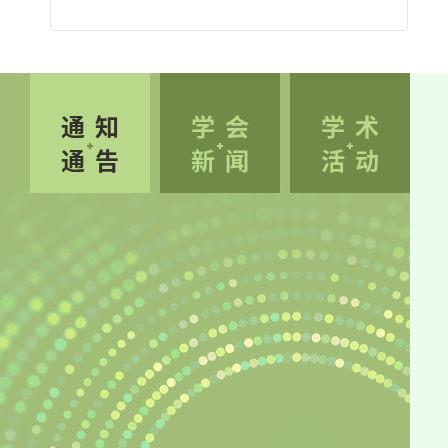
多领域技术交叉融合，助力人才成长与行业协同发
展，中国感光学会定于2026年10月23-26日在福建
厦门组织举办“中国感光学会第三十三届科技年
会”。 本届年会面向广大感光和影像及其与材料、
通知
学会
学术
能源、环境、化工、健康医疗和微电子等交叉领域
通告
新闻
活动
的科技工作者，以“光启新视界 科创向未来”为主
题，围绕感光与影像科技前沿、学术热点、研发进
展等核心内容开展深入交流，致力于打造产学研用
深度融合的综合交流平台。 本届年会采用大会特邀
报告、分会主题报告、分会邀请报告、口头报告和
墙报等形式展开交流，面向科技工作者征集科技论
文。各个分会场还将评选优秀口头报告及优秀墙
报，欢迎投稿参会。 年会同期将举办新技术、新材
料、新产品及新装备展览展示，诚邀高等院校、科
研院所及企事业单位的支持和积极参与。 一、主办
单位中国感光学会中国科学院理化技术研究所 二、